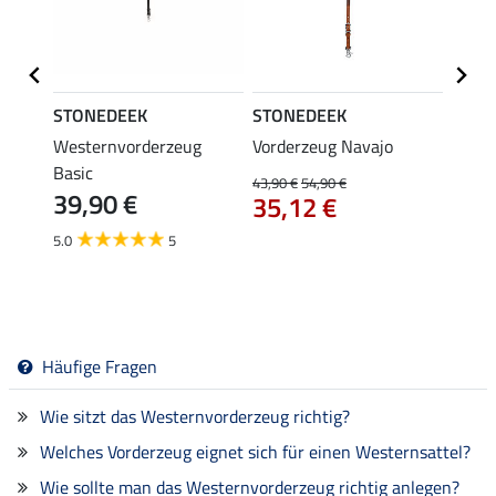
STONEDEEK
STONEDEEK
STON
Westernvorderzeug
Vorderzeug Navajo
Vorde
49,
Basic
43,90 €
54,90 €
39,90 €
35,12 €
4.3
5.0
5
Häufige Fragen
Wie sitzt das Westernvorderzeug richtig?
Welches Vorderzeug eignet sich für einen Westernsattel?
Wie sollte man das Westernvorderzeug richtig anlegen?