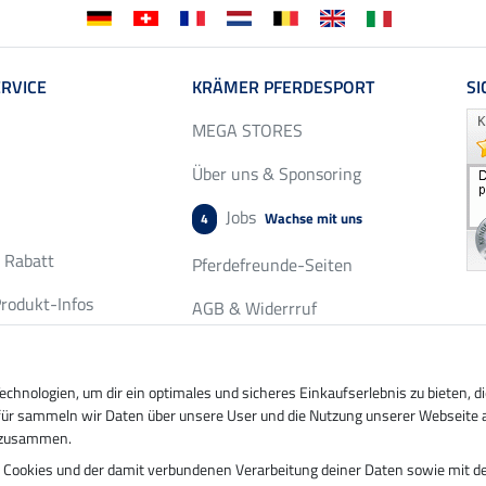
RVICE
KRÄMER PFERDESPORT
SI
MEGA STORES
Über uns & Sponsoring
Jobs
Wachse mit uns
4
r Rabatt
Pferdefreunde-Seiten
rodukt-Infos
AGB & Widerrruf
chservice
Datenschutz & Cookies
fordern
hnologien, um dir ein optimales und sicheres Einkaufserlebnis zu bieten, 
Impressum
ierfür sammeln wir Daten über unsere User und die Nutzung unserer Webseite 
n zusammen.
n Cookies und der damit verbundenen Verarbeitung deiner Daten sowie mit de
ung durch
Sicher bezahlen mit