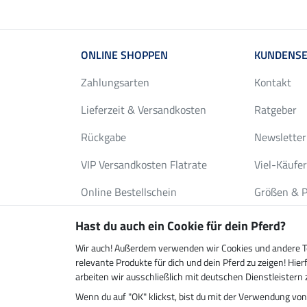
ONLINE SHOPPEN
KUNDENSE
Zahlungsarten
Kontakt
Lieferzeit & Versandkosten
Ratgeber
Rückgabe
Newsletter
VIP Versandkosten Flatrate
Viel-Käufe
Online Bestellschein
Größen & P
Gutscheine
Deckenwas
Hast du auch ein Cookie für dein Pferd?
FAQ
Katalog an
Wir auch! Außerdem verwenden wir Cookies und andere Tec
relevante Produkte für dich und dein Pferd zu zeigen! H
arbeiten wir ausschließlich mit deutschen Dienstleister
Wenn du auf "OK" klickst, bist du mit der Verwendung vo
Klimaneutraler Shop
Zustell