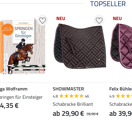
TOPSELLER
NEU
NEU
nga Wolframm
SHOWMASTER
Felix Bühle
4.8
46
4.9
pringen für Einsteiger
4,35 €
Schabracke Brilliant
Schabracke
ab 29,90 €
ab 39,9
39,90 €