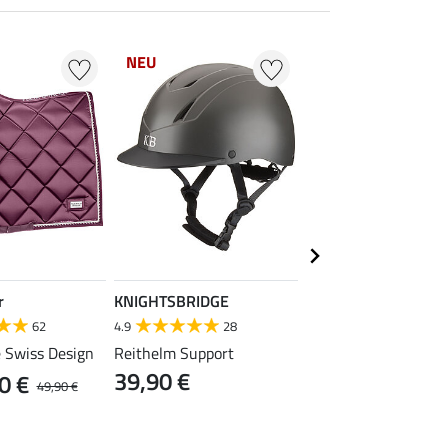
NEU
NEU
r
KNIGHTSBRIDGE
SHOWMASTER
62
4.9
28
5.0
12
 Swiss Design
Reithelm Support
Schabracke Twinkle
39,90 €
0 €
ab 29,90 €
49,90 €
39,9