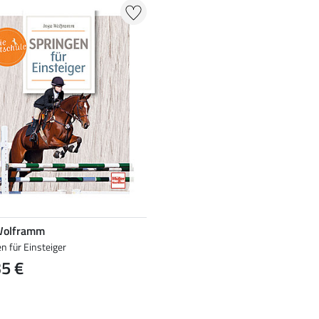
Wolframm
n für Einsteiger
35 €