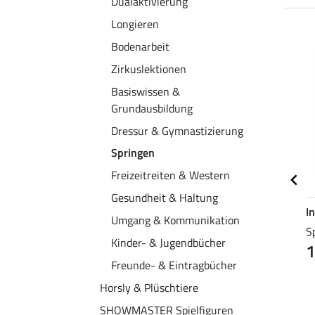
Dualaktivierung
Longieren
NEU
NEU
Bodenarbeit
Zirkuslektionen
Basiswissen &
Grundausbildung
Dressur & Gymnastizierung
Springen
Freizeitreiten & Western
Gesundheit & Haltung
SHOWMASTER
Felix Bühler
I
Umgang & Kommunikation
4.7
108
4.7
95
S
Kinder- & Jugendbücher
1
cke
Anbindeseil Durable mit
Teddyfleece-
Panikhaken
Dressurgamaschen
Freunde- & Eintragbücher
Essential, Vorderbeine
ab 5,99 €
Horsly & Plüschtiere
0 €
7,99 €
ab 23,90 €
29,90 €
SHOWMASTER Spielfiguren