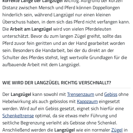
korrekte Länge der Langzügel
wichtig. Aufgrund der kurzen
Distanz zwischen Mensch und Pferd können Doppellongen
hinderlich sein, während Langzügel nur einen kleinen
Überschuss haben, in dem sich das Pferd nicht verfangen kann.
Die
Arbeit am Langzügel
wird von vielen Pferdeleuten
unterschätzt. Bevor du zum langen Zügel greifst, sollte das
Pferd zuvor fein geritten und an der Hand gearbeitet worden
sein. Besonders die Handarbeit, bei der du direkt an der
Schulter des Pferdes stehst, legt wertvolle Grundlagen für die
aufbauende Arbeit mit dem Langzügel.
WIE WIRD DER LANGZÜGEL RICHTIG VERSCHNALLT?
Der
Langzügel
kann sowohl mit
Trensenzaum
und
Gebiss
ohne
Hebelwirkung als auch gebisslos mit
Kappzaum
eingesetzt
werden. Wird auf ein Gebiss gesetzt, eignet sich hierfür eine
Schenkeltrense
optimal, da sie etwas mehr Führung und
seitliche Begrenzung verleiht als Gebisse ohne Schenkel.
Anschließend werden die
Langzügel
wie ein normaler
Zügel
in