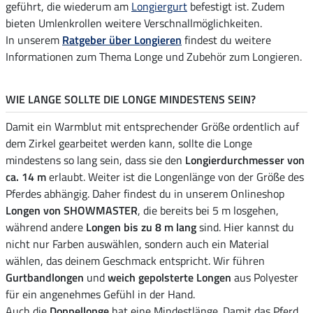
geführt, die wiederum am
Longiergurt
befestigt ist. Zudem
bieten Umlenkrollen weitere Verschnallmöglichkeiten.
In unserem
Ratgeber über Longieren
findest du weitere
Informationen zum Thema Longe und Zubehör zum Longieren.
WIE LANGE SOLLTE DIE LONGE MINDESTENS SEIN?
Damit ein Warmblut mit entsprechender Größe ordentlich auf
dem Zirkel gearbeitet werden kann, sollte die Longe
mindestens so lang sein, dass sie den
Longierdurchmesser von
ca. 14 m
erlaubt. Weiter ist die Longenlänge von der Größe des
Pferdes abhängig. Daher findest du in unserem Onlineshop
Longen von SHOWMASTER
, die bereits bei 5 m losgehen,
während andere
Longen bis zu 8 m lang
sind. Hier kannst du
nicht nur Farben auswählen, sondern auch ein Material
wählen, das deinem Geschmack entspricht. Wir führen
Gurtbandlongen
und
weich gepolsterte Longen
aus Polyester
für ein angenehmes Gefühl in der Hand.
Auch die
Doppellonge
hat eine Mindestlänge. Damit das Pferd