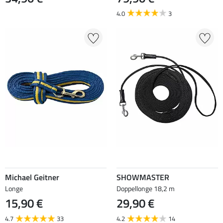
4.0
3
Michael Geitner
SHOWMASTER
Longe
Doppellonge 18,2 m
15,90 €
29,90 €
4.7
33
4.2
14