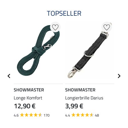
TOPSELLER
SHOWMASTER
SHOWMASTER
SHO
Longe Komfort
Longierbrille Darius
Doppe
12,90 €
3,99 €
22,
4.6
170
4.4
48
4.7