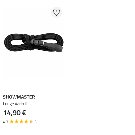
SHOWMASTER
Longe Vario II
14,90 €
4.3
3