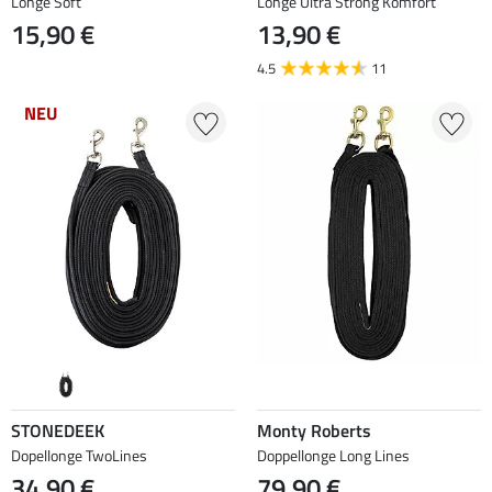
Longe Soft
Longe Ultra Strong Komfort
15,90 €
13,90 €
4.5
11
NEU
STONEDEEK
Monty Roberts
Dopellonge TwoLines
Doppellonge Long Lines
34,90 €
79,90 €